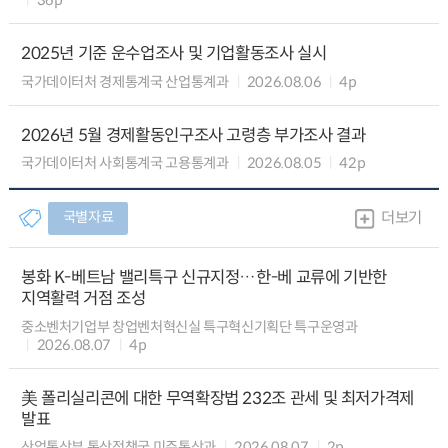
2025년 기준 운수업조사 및 기업활동조사 실시
국가데이터처 경제통계국 산업통계과
2026.08.06
4p
2026년 5월 경제활동인구조사 고령층 부가조사 결과
국가데이터처 사회통계국 고용통계과
2026.08.05
42p
국별자료
더보기
봉화 K-베트남 밸리특구 신규지정…한-베 교류에 기반한
지역활력 거점 조성
중소벤처기업부 창업벤처혁신실 특구혁신기획단 특구운영과
2026.08.07
4p
美 폴리실리콘에 대한 무역확장법 232조 관세 및 최저가격제
발표
산업통상부 통상정책국 미주통상과
2026.08.07
2p