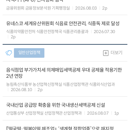
금융위원회 금융정보분석원 기획행정실
2026.08.03
2p
유네스코 세계유산위원회 식음료 안전관리, 식중독 제로 달성
식품의약품안전처 식품안전정책국 식품관리총괄과
2026.07.30
2p
일반산업정책
더보기
음식점업 부가가치세 의제매입세액공제 우대 공제율 적용기한
2년 연장
농림축산식품부 농산업혁신정책실 식품산업정책관 식품외식산업과
2026.08.10
2p
국내산업 공급망 확충을 위한 국내생산세액공제 신설
산업통상부 산업정책실 산업정책관 산업정책과
2026.08.07
1p
『떡국떡·떡볶이떡 제조업』, ‘생계형 적합업종’으로 재지정