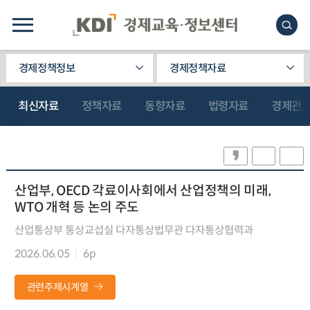
경제정책정보
경제정책자료
최신자료
정책자료
동향자료
법령자료
경제관
산업부, OECD 각료이사회에서 산업정책의 미래,
WTO 개혁 등 논의 주도
산업통상부 통상교섭실 다자통상법무관 다자통상협력과
2026.06.05
6p
관련주제시계열