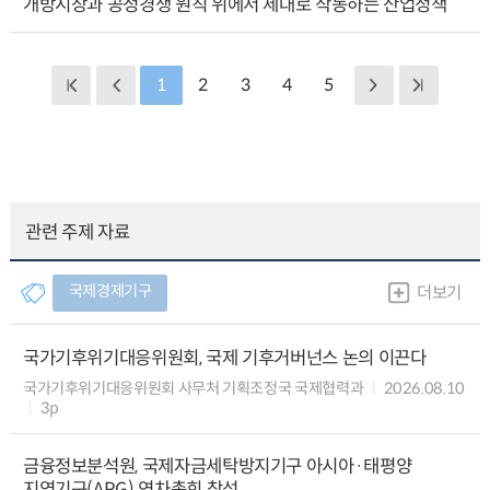
개방시장과 공정경쟁 원칙 위에서 제대로 작동하는 산업정책
1
2
3
4
5
관련 주제 자료
국제경제기구
더보기
국가기후위기대응위원회, 국제 기후거버넌스 논의 이끈다
국가기후위기대응위원회 사무처 기획조정국 국제협력과
2026.08.10
3p
금융정보분석원, 국제자금세탁방지기구 아시아·태평양
지역기구(APG) 연차총회 참석