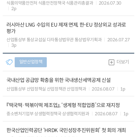
식품의약품안전처 식품안전정책국 식품관리총괄과
2026.07.30
2p
러시아산 LNG 수입의 EU 제재 면제, 한-EU 정상외교 성과로
평가
산업통상부 통상교섭실 다자통상법무관 통상법무기획과
2026.07.27
3p
일반산업정책
더보기
국내산업 공급망 확충을 위한 국내생산세액공제 신설
산업통상부 산업정책실 산업정책관 산업정책과
2026.08.07
1p
『떡국떡·떡볶이떡 제조업』, ‘생계형 적합업종’으로 재지정
중소벤처기업부 상생협력정책국 상생협력지원과
2026.08.07
1p
한국산업인력공단 ‘HRDK 국민성장추진위원회’ 첫 회의 개최