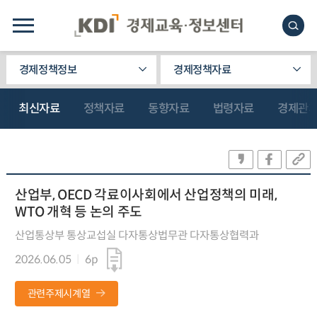
경제정책정보
경제정책자료
최신자료
정책자료
동향자료
법령자료
경제관
산업부, OECD 각료이사회에서 산업정책의 미래,
WTO 개혁 등 논의 주도
산업통상부 통상교섭실 다자통상법무관 다자통상협력과
2026.06.05
6p
관련주제시계열