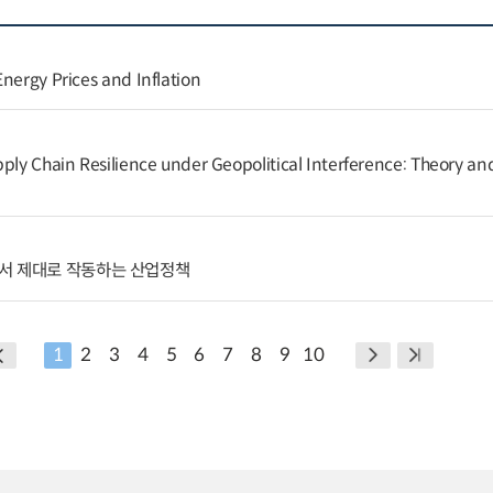
nergy Prices and Inflation
ply Chain Resilience under Geopolitical Interference: Theory and
서 제대로 작동하는 산업정책
1
2
3
4
5
6
7
8
9
10