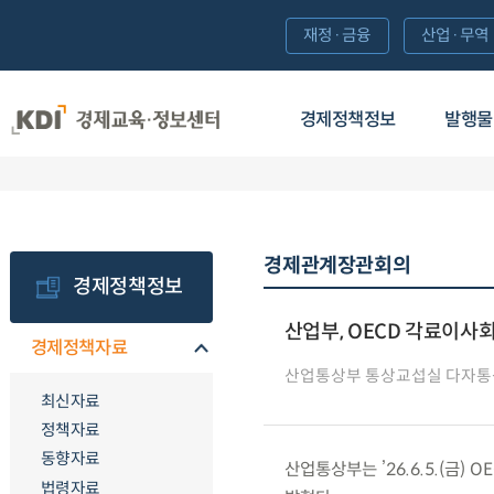
재정·금융
산업·무역
경제정책정보
발행물
경제관계장관회의
경제정책정보
산업부, OECD 각료이사회
경제정책자료
산업통상부 통상교섭실 다자
최신자료
정책자료
동향자료
산업통상부는 ’26.6.5.(금
법령자료