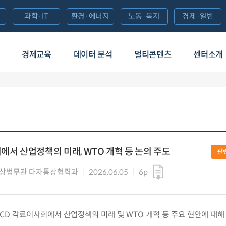
과학·IT
환경·에너지
노동·복지
경제·일반
경제교육
데이터 분석
멀티콘텐츠
센터소개
에서 산업정책의 미래, WTO 개혁 등 논의 주도
관
통상법무관 다자통상협력과
2026.06.05
6p
) OECD 각료이사회에서 산업정책의 미래 및 WTO 개혁 등 주요 현안에 대