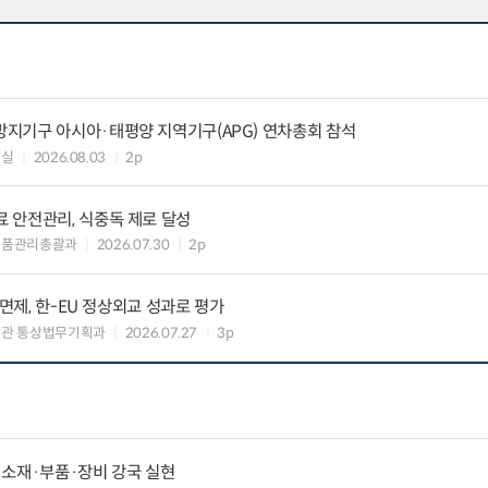
지기구 아시아·태평양 지역기구(APG) 연차총회 참석
정실
2026.08.03
2p
 안전관리, 식중독 제로 달성
식품관리총괄과
2026.07.30
2p
 면제, 한-EU 정상외교 성과로 평가
무관 통상법무기획과
2026.07.27
3p
 소재·부품·장비 강국 실현