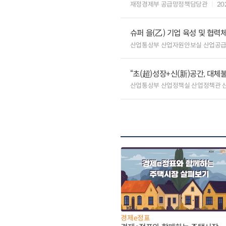
재정경제부 공급망정책담당관
20
슈퍼 을(乙) 기업 육성 및 협
산업통상부 산업자원안보실 산업공
“초(超)성장+신(新)공간, 대체
산업통상부 산업정책실 산업정책관 
경제e정표