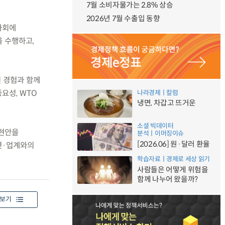
7월 소비자물가는 2.8% 상승
2026년 7월 수출입 동향
이사회에
을 수행하고,
진 경험과 함께
요성, WTO
나라경제ㅣ칼럼
냉면, 차갑고 뜨거운
소셜 빅데이터
 현안을
분석ㅣ이머징이슈
[2026.06] 원·달러 환율
·연·업계와의
학습자료ㅣ경제로 세상 읽기
사람들은 어떻게 위험을
함께 나누어 왔을까?
보기