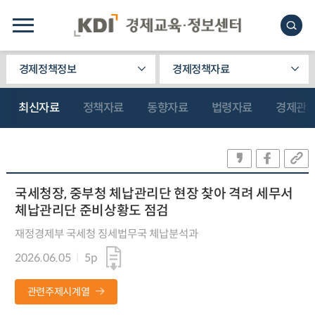
경제정책정보
경제정책자료
최신자료
정책자료
동향자료
법령자료
경제관
국세청장, 중부청 체납관리단 현장 찾아 격려 세무서
체납관리단 준비상황도 점검
재정경제부 국세청 징세법무국 체납분석과
2026.06.05
5p
관련주제시계열