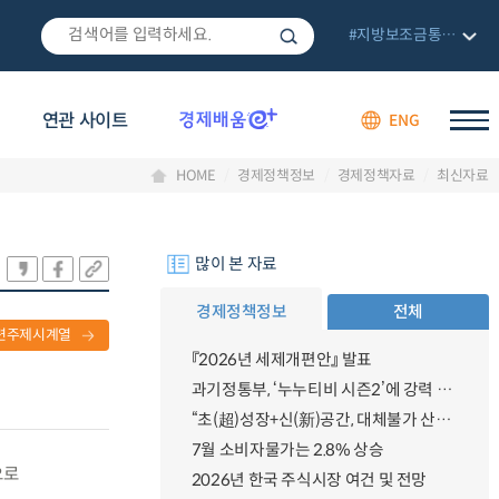
#지방보조금통합관리망
연관 사이트
ENG
HOME
경제정책정보
경제정책자료
최신자료
많이 본 자료
경제정책정보
전체
련주제시계열
『2026년 세제개편안』 발표
과기정통부, ‘누누티비 시즌2’에 강력 대응 의지 밝혀
“초(超)성장+신(新)공간, 대체불가 산업강국”
7월 소비자물가는 2.8% 상승
으로
2026년 한국 주식시장 여건 및 전망