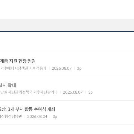
약계층 지원 현장 점검
 기후에너지정책관 기후적응과
2026.08.07
3p
설치 확대
재난실 재난관리정책국 기후재난관리과
2026.08.07
3p
상, 3개 부처 합동 수여식 개최
혁신행정담당관
2026.08.04
3p