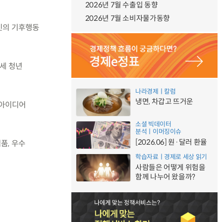
2026년 7월 수출입 동향
2026년 7월 소비자물가동향
민의 기후행동
9세 청년
나라경제ㅣ칼럼
냉면, 차갑고 뜨거운
 아이디어
소셜 빅데이터
분석ㅣ이머징이슈
[2026.06] 원·달러 환율
품, 우수
학습자료ㅣ경제로 세상 읽기
사람들은 어떻게 위험을
함께 나누어 왔을까?