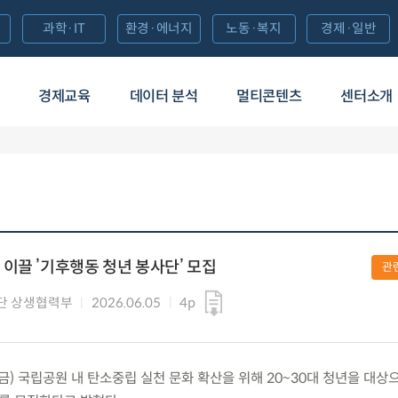
과학·IT
환경·에너지
노동·복지
경제·일반
경제교육
데이터 분석
멀티콘텐츠
센터소개
이끌 ’기후행동 청년 봉사단’ 모집
관
단 상생협력부
2026.06.05
4p
(금) 국립공원 내 탄소중립 실천 문화 확산을 위해 20~30대 청년을 대상