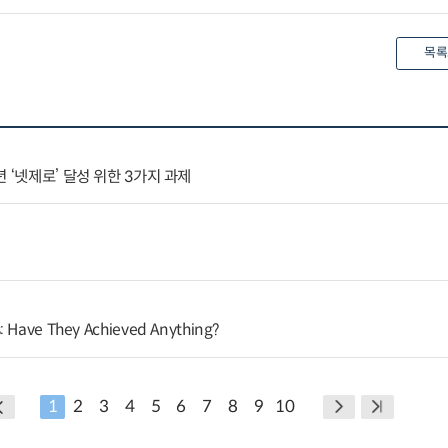
목록
 ‘넷제로’ 달성 위한 3가지 과제
: Have They Achieved Anything?
1
2
3
4
5
6
7
8
9
10