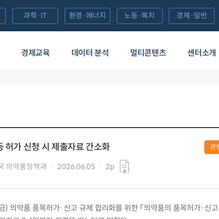
과학·IT
환경·에너지
노동·복지
경제·일반
경제교육
데이터 분석
멀티콘텐츠
센터소개
등 허가 신청 시 제출자료 간소화
관
국 의약품정책과
2026.06.05
2p
.(금) 의약품 품목허가·신고 규제 합리화를 위한 「의약품의 품목허가·신고