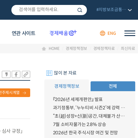
#지방보조금통합관리망
연관 사이트
ENG
HOME
경제정책정보
경제정책자료
최신자료
많이 본 자료
경제정책정보
전체
련주제시계열
『2026년 세제개편안』 발표
과기정통부, ‘누누티비 시즌2’에 강력 대응 의지 밝혀
“초(超)성장+신(新)공간, 대체불가 산업강국”
7월 소비자물가는 2.8% 상승
·심사 규정」
2026년 한국 주식시장 여건 및 전망