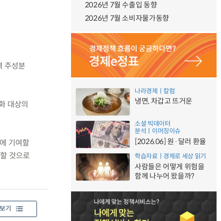
2026년 7월 수출입 동향
2026년 7월 소비자물가동향
격 주성분
나라경제ㅣ칼럼
냉면, 차갑고 뜨거운
화 대상의
소셜 빅데이터
분석ㅣ이머징이슈
[2026.06] 원·달러 환율
화에 기여할
여할 것으로
학습자료ㅣ경제로 세상 읽기
사람들은 어떻게 위험을
함께 나누어 왔을까?
보기