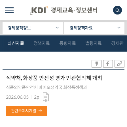
경제정책정보
경제정책자료
최신자료
정책자료
동향자료
법령자료
경제관
식약처, 화장품 안전성 평가 민관협의체 개최
식품의약품안전처 바이오생약국 화장품정책과
2026.06.05
2p
관련주제시계열