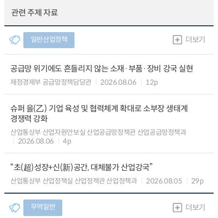
관련 주제 자료
일반산업정책
더보기
공급망 위기에도 흔들리지 않는 소재·부품·장비 강국 실현
재정경제부 공급망정책담당관
2026.08.06
12p
슈퍼 을(乙) 기업 육성 및 협력체계 확대로 소부장 생태계
경쟁력 강화
산업통상부 산업자원안보실 산업공급망정책관 산업공급망정책과
2026.08.06
4p
“초(超)성장+신(新)공간, 대체불가 산업강국”
산업통상부 산업정책실 산업정책관 산업정책과
2026.08.05
29p
무역일반
더보기