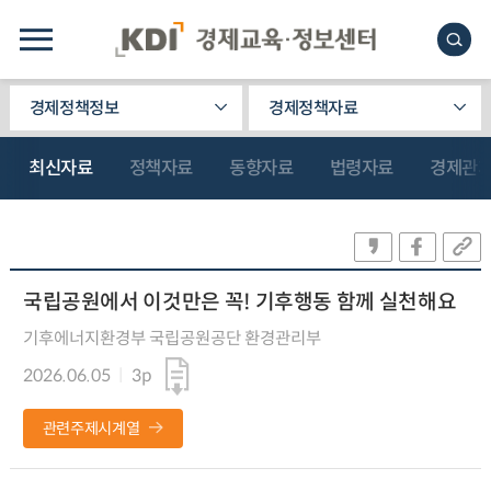
경제정책정보
경제정책자료
최신자료
정책자료
동향자료
법령자료
경제관
국립공원에서 이것만은 꼭! 기후행동 함께 실천해요
기후에너지환경부 국립공원공단 환경관리부
2026.06.05
3p
관련주제시계열