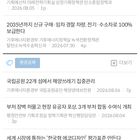
기획예산처 미래전략기획실 성장기획정책관 탄소중립정책과
2026.08.05
1p
2035년까지 신규 구매·임차 경찰 차량, 전기·수소차로 100%
보급한다
기후에너지환경부 기후에너지정책실 녹색전환정책관
탈탄소녹색수송혁신과
2026.07.30
4p
환경공해
더보기
국립공원 22개 섬에서 해양쓰레기 집중관리
기후에너지환경부 국립공원공단 해양생태보전원
2026.08.06
7p
부처 장벽 허물고 현장 유공자 포상, 3개 부처 합동 수여식 개최
행정안전부 기획조정실 정책기획관 혁신행정담당관
2026.08.04
3p
세계 시장에 통하는 ‘한국형 에코디자인’ 평가표준 만든다