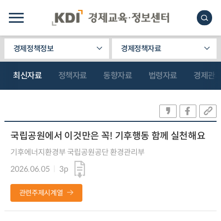
경제정책정보
경제정책자료
최신자료
정책자료
동향자료
법령자료
경제관
국립공원에서 이것만은 꼭! 기후행동 함께 실천해요
기후에너지환경부 국립공원공단 환경관리부
2026.06.05
3p
관련주제시계열