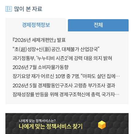
많이 본 자료
경제정책정보
전체
『2026년 세제개편안』 발표
“초(超)성장+신(新)공간, 대체불가 산업강국”
과기정통부, ‘누누티비 시즌2’에 강력 대응 의지 밝혀
2026년 7월 소비자물가동향
장기요양 재가 어르신 10명 중 7명, “아파도 살던 집에서 살겠다” 「2025년 장기요양실태조사」 결과 발표
2026년 5월 경제활동인구조사 고령층 부가조사 결과
잠재성장률 반등을 위해 경제구조혁신에 총력, 국가자산 관리체계 대전환