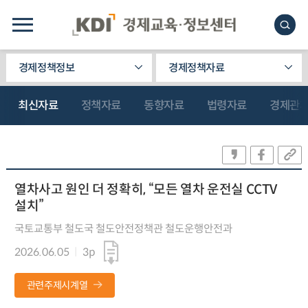
경제정책정보
경제정책자료
최신자료
정책자료
동향자료
법령자료
경제관
열차사고 원인 더 정확히, “모든 열차 운전실 CCTV
설치”
국토교통부 철도국 철도안전정책관 철도운행안전과
2026.06.05
3p
관련주제시계열