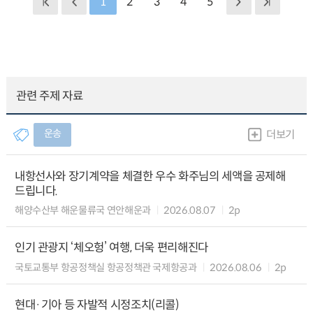
1
2
3
4
5
관련 주제 자료
운송
더보기
내항선사와 장기계약을 체결한 우수 화주님의 세액을 공제해
드립니다.
해양수산부 해운물류국 연안해운과
2026.08.07
2p
인기 관광지 ‘체오헝’ 여행, 더욱 편리해진다
국토교통부 항공정책실 항공정책관 국제항공과
2026.08.06
2p
현대·기아 등 자발적 시정조치(리콜)