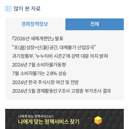
많이 본 자료
경제정책정보
전체
『2026년 세제개편안』 발표
“초(超)성장+신(新)공간, 대체불가 산업강국”
과기정통부, ‘누누티비 시즌2’에 강력 대응 의지 밝혀
2026년 7월 소비자물가동향
7월 소비자물가는 2.8% 상승
2026년 한국 주식시장 여건 및 전망
2026년 5월 경제활동인구조사 고령층 부가조사 결과