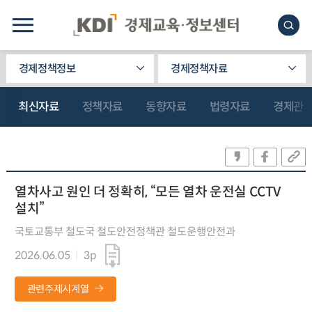
경제정책정보
경제정책자료
최신자료
정책자료
동향자료
법령자료
경제관
열차사고 원인 더 정확히, “모든 열차 운전실 CCTV
설치”
국토교통부 철도국 철도안전정책관 철도운행안전과
2026.06.05
3p
관련주제시계열