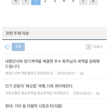
1
2
3
4
5
관련 주제 자료
운송
더보기
내항선사와 장기계약을 체결한 우수 화주님의 세액을 공제해
드립니다.
해양수산부 해운물류국 연안해운과
2026.08.07
2p
인기 관광지 ‘체오헝’ 여행, 더욱 편리해진다
국토교통부 항공정책실 항공정책관 국제항공과
2026.08.06
2p
현대·기아 등 자발적 시정조치(리콜)