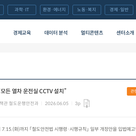
과학·IT
환경·에너지
노동·복지
경제·일반
경제교육
데이터 분석
멀티콘텐츠
센터소개
“모든 열차 운전실 CCTV 설치”
관
책관 철도운행안전과
2026.06.05
3p
부터 7.15.(화)까지 「철도안전법 시행령·시행규칙」 일부 개정안을 입법예고