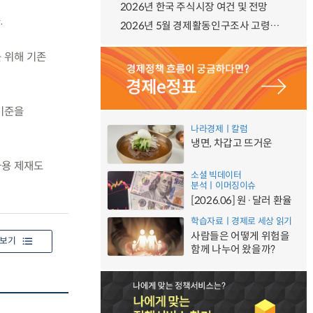
2026년 한국 주식시장 여건 및 전망
.
2026년 5월 경제활동인구조사 고령층 부가조사 결과
를 위해 기존
 기준을
나라경제ㅣ칼럼
냉면, 차갑고 뜨거운
사용 제재도
소셜 빅데이터
분석ㅣ이머징이슈
[2026.06] 원·달러 환율
학습자료ㅣ경제로 세상 읽기
사람들은 어떻게 위험을
보기
함께 나누어 왔을까?