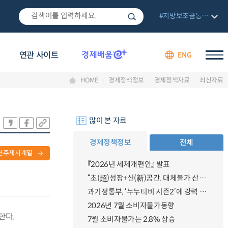
#지방보조금통합관리망
연관 사이트
ENG
HOME
경제정책정보
경제정책자료
최신자료
많이 본 자료
경제정책정보
전체
련주제시계열
『2026년 세제개편안』 발표
“초(超)성장+신(新)공간, 대체불가 산업강국”
과기정통부, ‘누누티비 시즌2’에 강력 대응 의지 밝혀
2026년 7월 소비자물가동향
한다.
7월 소비자물가는 2.8% 상승