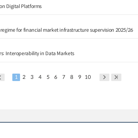
on Digital Platforms
regime for financial market infrastructure supervision 2025/26
s: Interoperability in Data Markets
1
2
3
4
5
6
7
8
9
10