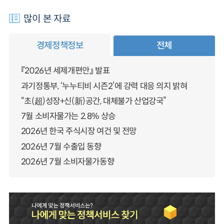
많이 본 자료
경제정책정보
전체
『2026년 세제개편안』 발표
과기정통부, ‘누누티비 시즌2’에 강력 대응 의지 밝혀
“초(超)성장+신(新)공간, 대체불가 산업강국”
7월 소비자물가는 2.8% 상승
2026년 한국 주식시장 여건 및 전망
2026년 7월 수출입 동향
2026년 7월 소비자물가동향