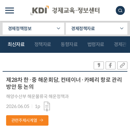
경제정책정보
경제정책자료
최신자료
정책자료
동향자료
법령자료
경제관
제28차 한·중 해운회담, 컨테이너·카페리 항로 관리
방안 등 논의
해양수산부 해운물류국 해운정책과
2026.06.05
1p
관련주제시계열