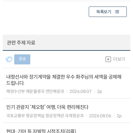
목록보기
관련 주제 자료
운송
더보기
내항선사와 장기계약을 체결한 우수 화주님의 세액을 공제해
드립니다.
해양수산부 해운물류국 연안해운과
2026.08.07
2p
인기 관광지 ‘체오헝’ 여행, 더욱 편리해진다
국토교통부 항공정책실 항공정책관 국제항공과
2026.08.06
2p
현대·기아 등 자발적 시정조치(리콜)