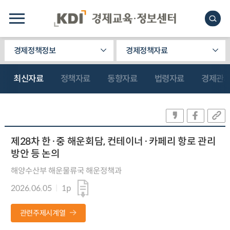
경제정책정보
경제정책자료
최신자료
정책자료
동향자료
법령자료
경제관
제28차 한·중 해운회담, 컨테이너·카페리 항로 관리
방안 등 논의
해양수산부 해운물류국 해운정책과
2026.06.05
1p
관련주제시계열