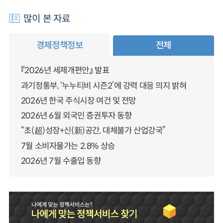
많이 본 자료
경제정책정보
전체
『2026년 세제개편안』 발표
과기정통부, ‘누누티비 시즌2’에 강력 대응 의지 밝혀
2026년 한국 주식시장 여건 및 전망
2026년 6월 외국인 증권투자 동향
“초(超)성장+신(新)공간, 대체불가 산업강국”
7월 소비자물가는 2.8% 상승
2026년 7월 수출입 동향