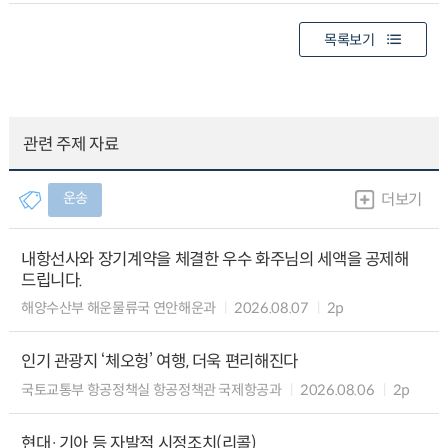
목록보기
관련 주제 자료
운송
더보기
내항선사와 장기계약을 체결한 우수 화주님의 세액을 공제해
드립니다.
해양수산부 해운물류국 연안해운과
2026.08.07
2p
인기 관광지 ‘체오헝’ 여행, 더욱 편리해진다
국토교통부 항공정책실 항공정책관 국제항공과
2026.08.06
2p
현대·기아 등 자발적 시정조치(리콜)