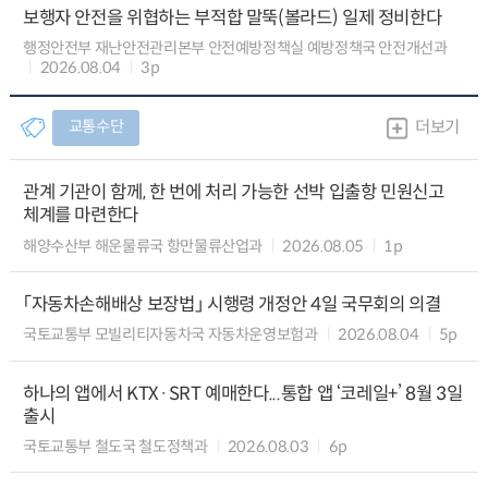
보행자 안전을 위협하는 부적합 말뚝(볼라드) 일제 정비한다
행정안전부 재난안전관리본부 안전예방정책실 예방정책국 안전개선과
2026.08.04
3p
교통수단
더보기
관계 기관이 함께, 한 번에 처리 가능한 선박 입출항 민원신고
체계를 마련한다
해양수산부 해운물류국 항만물류산업과
2026.08.05
1p
「자동차손해배상 보장법」 시행령 개정안 4일 국무회의 의결
국토교통부 모빌리티자동차국 자동차운영보험과
2026.08.04
5p
하나의 앱에서 KTX·SRT 예매한다...통합 앱 ‘코레일+’ 8월 3일
출시
국토교통부 철도국 철도정책과
2026.08.03
6p