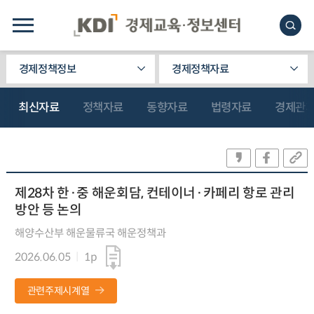
경제정책정보
경제정책자료
최신자료
정책자료
동향자료
법령자료
경제관
제28차 한·중 해운회담, 컨테이너·카페리 항로 관리
방안 등 논의
해양수산부 해운물류국 해운정책과
2026.06.05
1p
관련주제시계열