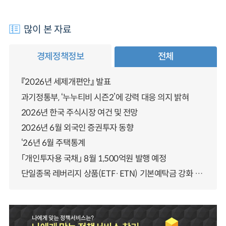
많이 본 자료
경제정책정보
전체
『2026년 세제개편안』 발표
과기정통부, ‘누누티비 시즌2’에 강력 대응 의지 밝혀
2026년 한국 주식시장 여건 및 전망
2026년 6월 외국인 증권투자 동향
‘26년 6월 주택통계
「개인투자용 국채」 8월 1,500억원 발행 예정
단일종목 레버리지 상품(ETF·ETN) 기본예탁금 강화 조기시행 방안 안내