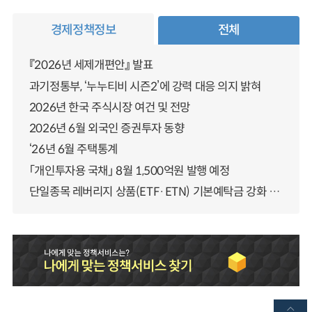
경제정책정보
전체
『2026년 세제개편안』 발표
과기정통부, ‘누누티비 시즌2’에 강력 대응 의지 밝혀
2026년 한국 주식시장 여건 및 전망
2026년 6월 외국인 증권투자 동향
‘26년 6월 주택통계
「개인투자용 국채」 8월 1,500억원 발행 예정
단일종목 레버리지 상품(ETF·ETN) 기본예탁금 강화 조기시행 방안 안내