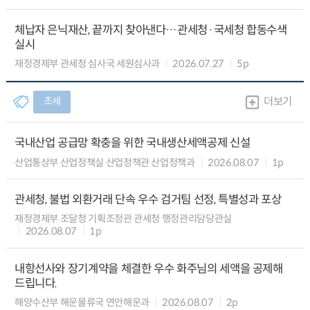
체납자 은닉재산, 끝까지 찾아낸다…관세청·국세청 합동수색
실시
재정경제부 관세청 심사국 세원심사과
2026.07.27
5p
조세
더보기
국내산업 공급망 확충을 위한 국내생산세액공제 신설
산업통상부 산업정책실 산업정책관 산업정책과
2026.08.07
1p
관세청, 불법 외환거래 단속 우수 검거팀 선정, 특별성과 포상
재정경제부 조달청 기획조정관 관세청 행정관리담당관실
2026.08.07
1p
내항선사와 장기계약을 체결한 우수 화주님의 세액을 공제해
드립니다.
해양수산부 해운물류국 연안해운과
2026.08.07
2p