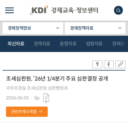
경제정책정보
경제정책자료
최신자료
정책자료
동향자료
법령자료
경제관
조세심판원, ’26년 1/4분기 주요 심판결정 공개
국무조정실 조세심판원 심판행정과
2026.06.05
8p
관련주제시계열