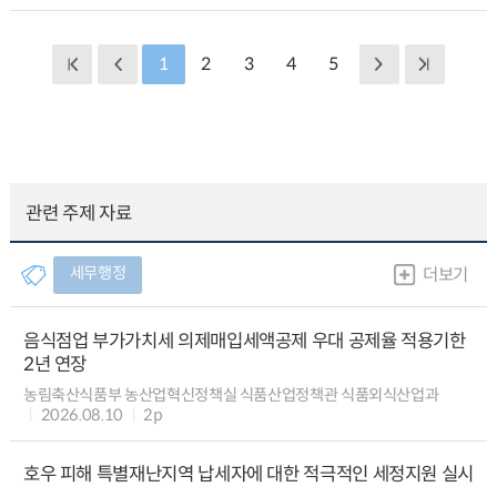
1
2
3
4
5
관련 주제 자료
세무행정
더보기
음식점업 부가가치세 의제매입세액공제 우대 공제율 적용기한
2년 연장
농림축산식품부 농산업혁신정책실 식품산업정책관 식품외식산업과
2026.08.10
2p
호우 피해 특별재난지역 납세자에 대한 적극적인 세정지원 실시