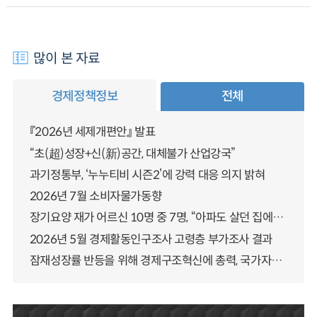
많이 본 자료
경제정책정보
전체
『2026년 세제개편안』 발표
“초(超)성장+신(新)공간, 대체불가 산업강국”
과기정통부, ‘누누티비 시즌2’에 강력 대응 의지 밝혀
2026년 7월 소비자물가동향
장기요양 재가 어르신 10명 중 7명, “아파도 살던 집에서 살겠다” 「2025년 장기요양실태조사」 결과 발표
2026년 5월 경제활동인구조사 고령층 부가조사 결과
잠재성장률 반등을 위해 경제구조혁신에 총력, 국가자산 관리체계 대전환