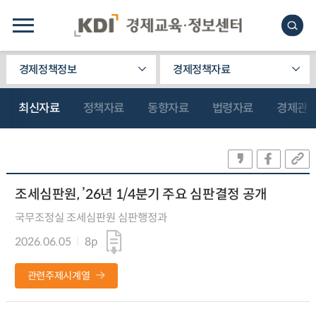
경제정책정보
경제정책자료
최신자료
정책자료
동향자료
법령자료
경제관
조세심판원, ’26년 1/4분기 주요 심판결정 공개
국무조정실 조세심판원 심판행정과
2026.06.05
8p
관련주제시계열