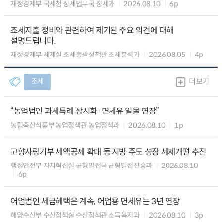
재정경제부 국세청 징세법무국 징세과
2026.08.10
6p
조세지출 정비와 관련하여 제기된 주요 의견에 대해
설명드립니다.
재정경제부 세제실 조세총괄정책관 조세분석과
2026.08.05
4p
조세
더보기
“농업법인 과세특례 상시화·면세유 일몰 연장”
농림축산식품부 농업정책관 농업정책과
2026.08.10
1p
고향사랑기부 세액공제 확대 등 지방 주도 성장 세제개편 추진
행정안전부 자치혁신실 균형발전국 균형발전진흥과
2026.08.10
6p
어업법인 세금혜택은 계속, 어업용 면세유는 3년 연장
해양수산부 수산정책실 수산정책관 소득복지과
2026.08.10
3p