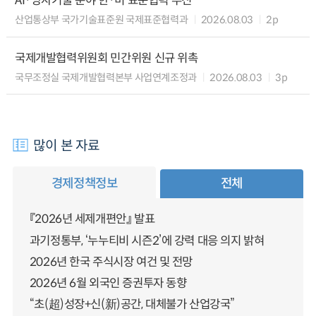
AI·양자기술 분야 한·미 표준협력 추진
산업통상부 국가기술표준원 국제표준협력과
2026.08.03
2p
국제개발협력위원회 민간위원 신규 위촉
국무조정실 국제개발협력본부 사업연계조정과
2026.08.03
3p
많이 본 자료
경제정책정보
전체
『2026년 세제개편안』 발표
과기정통부, ‘누누티비 시즌2’에 강력 대응 의지 밝혀
2026년 한국 주식시장 여건 및 전망
2026년 6월 외국인 증권투자 동향
“초(超)성장+신(新)공간, 대체불가 산업강국”