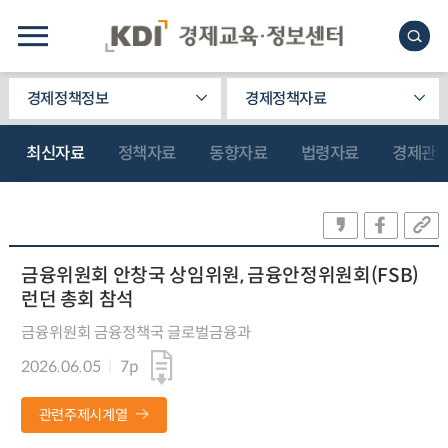
경제정책정보
경제정책자료
최신자료
정책자료
동향자료
법령자료
경제관
금융위원회 안창국 상임위원, 금융안정위원회(FSB)
런던 총회 참석
금융위원회 금융정책국 글로벌금융과
2026.06.05
7p
관련주제시계열