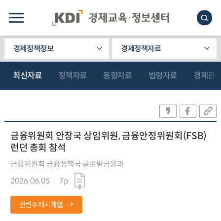
경제정책정보
경제정책자료
최신자료
정책자료
동향자료
법령자료
경제관
금융위원회 안창국 상임위원, 금융안정위원회(FSB)
런던 총회 참석
금융위원회 금융정책국 글로벌금융과
2026.06.05
7p
관련주제시계열