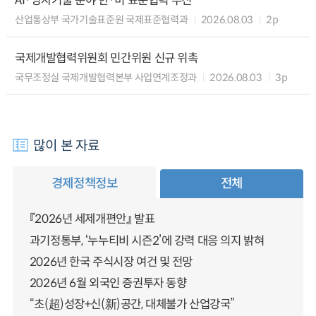
AI·양자기술 분야 한·미 표준협력 추진
산업통상부 국가기술표준원 국제표준협력과
2026.08.03
2p
국제개발협력위원회 민간위원 신규 위촉
국무조정실 국제개발협력본부 사업연계조정과
2026.08.03
3p
많이 본 자료
경제정책정보
전체
『2026년 세제개편안』 발표
과기정통부, ‘누누티비 시즌2’에 강력 대응 의지 밝혀
2026년 한국 주식시장 여건 및 전망
2026년 6월 외국인 증권투자 동향
“초(超)성장+신(新)공간, 대체불가 산업강국”