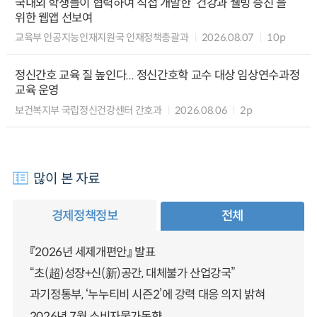
국내외 학생들이 협력하여 직접 개발한 ‘건강과 웰빙 증진’을
위한 웹앱 선보여
교육부 인공지능인재지원국 인재정책총괄과
2026.08.07
10p
정신간호 교육 질 높인다... 정신간호학 교수 대상 임상연수과정
교육 운영
보건복지부 국립정신건강센터 간호과
2026.08.06
2p
많이 본 자료
경제정책정보
전체
『2026년 세제개편안』 발표
“초(超)성장+신(新)공간, 대체불가 산업강국”
과기정통부, ‘누누티비 시즌2’에 강력 대응 의지 밝혀
2026년 7월 소비자물가동향