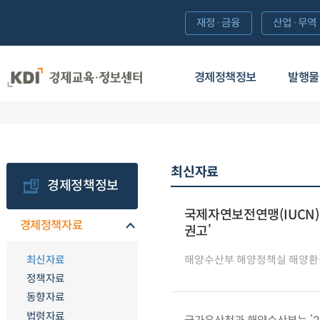
재정·금융
산업·무역
경제정책정보
발행물
최신자료
경제정책정보
국제자연보전연맹(IUCN),
경제정책자료
권고’
최신자료
해양수산부 해양정책실 해양환
정책자료
동향자료
법령자료