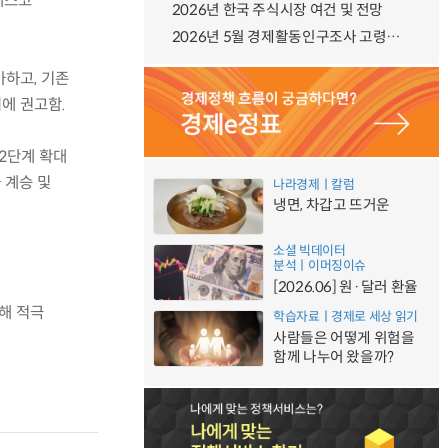
네스코
2026년 한국 주식시장 여건 및 전망
2026년 5월 경제활동인구조사 고령층 부가조사 결과
가하고, 기존
에 권고함.
 2단계 확대
 계승 및
나라경제ㅣ칼럼
냉면, 차갑고 뜨거운
소셜 빅데이터
분석ㅣ이머징이슈
[2026.06] 원·달러 환율
해 적극
학습자료ㅣ경제로 세상 읽기
사람들은 어떻게 위험을
함께 나누어 왔을까?