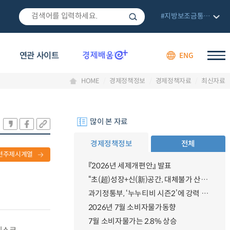
#지방보조금통합관리망
연관 사이트
ENG
HOME
경제정책정보
경제정책자료
최신자료
많이 본 자료
경제정책정보
전체
련주제시계열
『2026년 세제개편안』 발표
“초(超)성장+신(新)공간, 대체불가 산업강국”
과기정통부, ‘누누티비 시즌2’에 강력 대응 의지 밝혀
2026년 7월 소비자물가동향
7월 소비자물가는 2.8% 상승