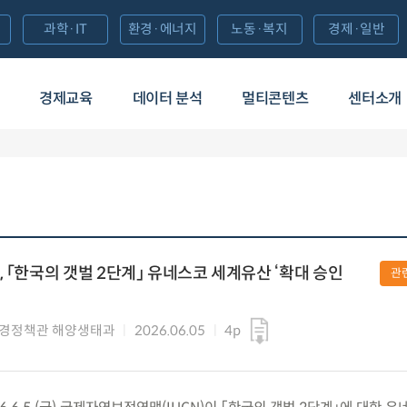
과학·IT
환경·에너지
노동·복지
경제·일반
경제교육
데이터 분석
멀티콘텐츠
센터소개
 「한국의 갯벌 2단계」 유네스코 세계유산 ‘확대 승인
관
경정책관 해양생태과
2026.06.05
4p