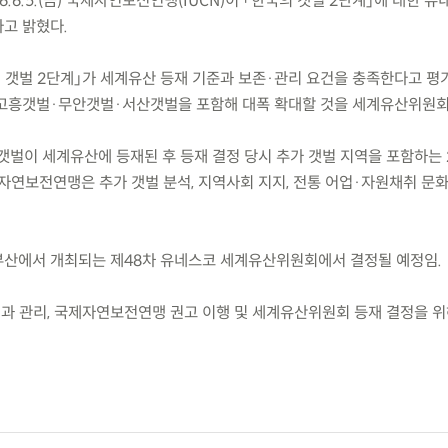
.6.5.(금) 국제자연보전연맹(IUCN)이 「한국의 갯벌 2단계」에 대한 유
고 밝혔다.
 갯벌 2단계」가 세계유산 등재 기준과 보존·관리 요건을 충족한다고 평
고흥갯벌·무안갯벌·서산갯벌을 포함해 대폭 확대할 것을 세계유산위원회
4개 갯벌이 세계유산에 등재된 후 등재 결정 당시 추가 갯벌 지역을 포함하는
자연보전연맹은 추가 갯벌 분석, 지역사회 지지, 전통 어업·자원채취 문화
월 부산에서 개최되는 제48차 유네스코 세계유산위원회에서 결정될 예정임.
전과 관리, 국제자연보전연맹 권고 이행 및 세계유산위원회 등재 결정을 위