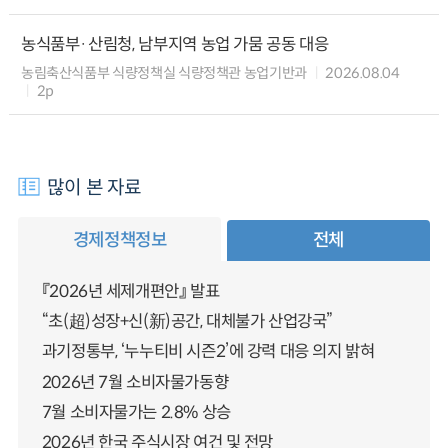
농식품부·산림청, 남부지역 농업 가뭄 공동 대응
농림축산식품부 식량정책실 식량정책관 농업기반과
2026.08.04
2p
많이 본 자료
경제정책정보
전체
『2026년 세제개편안』 발표
“초(超)성장+신(新)공간, 대체불가 산업강국”
과기정통부, ‘누누티비 시즌2’에 강력 대응 의지 밝혀
2026년 7월 소비자물가동향
7월 소비자물가는 2.8% 상승
2026년 한국 주식시장 여건 및 전망