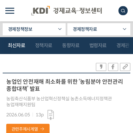
경제정책정보
경제정책자료
최신자료
정책자료
동향자료
법령자료
경제관
농업인 안전재해 최소화를 위한 ‘농림분야 안전관리
종합대책’ 발표
농림축산식품부 농산업혁신정책실 농촌소득에너지정책관
농업재해지원팀
2026.06.05
13p
관련주제시계열