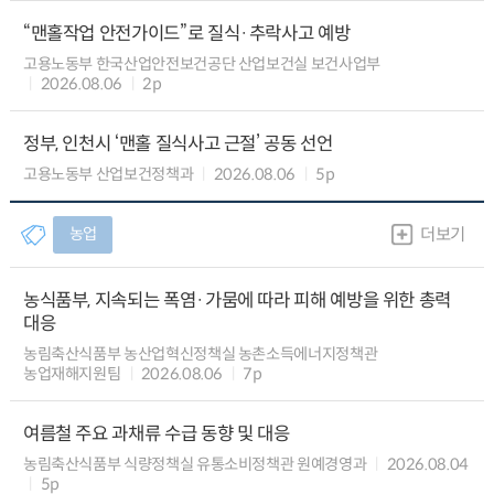
“맨홀작업 안전가이드”로 질식·추락사고 예방
고용노동부 한국산업안전보건공단 산업보건실 보건사업부
2026.08.06
2p
정부, 인천시 ‘맨홀 질식사고 근절’ 공동 선언
고용노동부 산업보건정책과
2026.08.06
5p
농업
더보기
농식품부, 지속되는 폭염·가뭄에 따라 피해 예방을 위한 총력
대응
농림축산식품부 농산업혁신정책실 농촌소득에너지정책관
농업재해지원팀
2026.08.06
7p
여름철 주요 과채류 수급 동향 및 대응
농림축산식품부 식량정책실 유통소비정책관 원예경영과
2026.08.04
5p