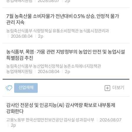
농업재해지원팀
2026.08.07
2p
7월 농축산물 소비자물가 전년대비 0.5% 상승, 안정적 물가
관리 지속
농림축산식품부 식량정책실 유통소비정책관 농식품시장관리과
2026.08.04
2p
농식품부, 폭염·가뭄 관련 지방정부의 농업인 안전 및 농업시설
특별점검 추진
농림축산식품부 농산업혁신정책실 농촌소득에너지정책관
농업재해지원팀
2026.08.04
2p
산업재해
더보기
감사인 전문성 및 인공지능(AI) 감사역량 확보로 내부통제
강화한다
고용노동부 한국산업안전보건공단 감사실 성과감사부
2026.08.07
2p