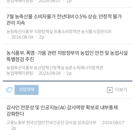
농업재해지원팀
2026.08.07
2p
7월 농축산물 소비자물가 전년대비 0.5% 상승, 안정적 물가
관리 지속
농림축산식품부 식량정책실 유통소비정책관 농식품시장관리과
2026.08.04
2p
농식품부, 폭염·가뭄 관련 지방정부의 농업인 안전 및 농업시설
특별점검 추진
농림축산식품부 농산업혁신정책실 농촌소득에너지정책관
농업재해지원팀
2026.08.04
2p
산업재해
더보기
감사인 전문성 및 인공지능(AI) 감사역량 확보로 내부통제
강화한다
고용노동부 한국산업안전보건공단 감사실 성과감사부
2026.08.07
2p