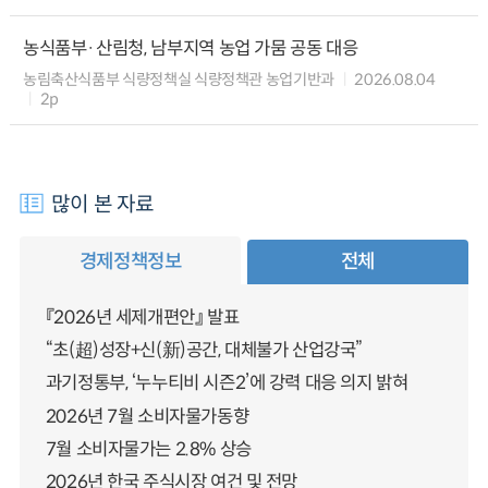
농식품부·산림청, 남부지역 농업 가뭄 공동 대응
농림축산식품부 식량정책실 식량정책관 농업기반과
2026.08.04
2p
많이 본 자료
경제정책정보
전체
『2026년 세제개편안』 발표
“초(超)성장+신(新)공간, 대체불가 산업강국”
과기정통부, ‘누누티비 시즌2’에 강력 대응 의지 밝혀
2026년 7월 소비자물가동향
7월 소비자물가는 2.8% 상승
2026년 한국 주식시장 여건 및 전망