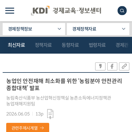
경제정책정보
경제정책자료
최신자료
정책자료
동향자료
법령자료
경제관
농업인 안전재해 최소화를 위한 ‘농림분야 안전관리
종합대책’ 발표
농림축산식품부 농산업혁신정책실 농촌소득에너지정책관
농업재해지원팀
2026.06.05
13p
관련주제시계열