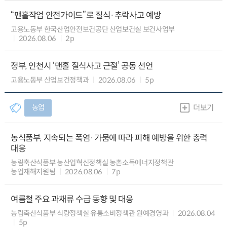
“맨홀작업 안전가이드”로 질식·추락사고 예방
고용노동부 한국산업안전보건공단 산업보건실 보건사업부
2026.08.06
2p
정부, 인천시 ‘맨홀 질식사고 근절’ 공동 선언
고용노동부 산업보건정책과
2026.08.06
5p
농업
더보기
농식품부, 지속되는 폭염·가뭄에 따라 피해 예방을 위한 총력
대응
농림축산식품부 농산업혁신정책실 농촌소득에너지정책관
농업재해지원팀
2026.08.06
7p
여름철 주요 과채류 수급 동향 및 대응
농림축산식품부 식량정책실 유통소비정책관 원예경영과
2026.08.04
5p