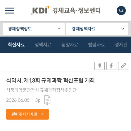
경제정책정보
경제정책자료
최신자료
정책자료
동향자료
법령자료
경제관
식약처, 제13회 규제과학 혁신포럼 개최
식품의약품안전처 규제과학정책추진단
2026.06.05
3p
관련주제시계열