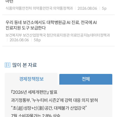
마련
식품의약품안전처 의약품안전국 의약품정책과
2026.08.06
5p
우리 동네 보건소에서도 대학병원급 AI 진료, 전국에 AI
진료지원 도구 보급한다
보건복지부 보건산업정책국 첨단의료지원관 의료인공지능데이터정책과
2026.08.06
58p
많이 본 자료
경제정책정보
전체
『2026년 세제개편안』 발표
과기정통부, ‘누누티비 시즌2’에 강력 대응 의지 밝혀
“초(超)성장+신(新)공간, 대체불가 산업강국”
7월 소비자물가는 2.8% 상승