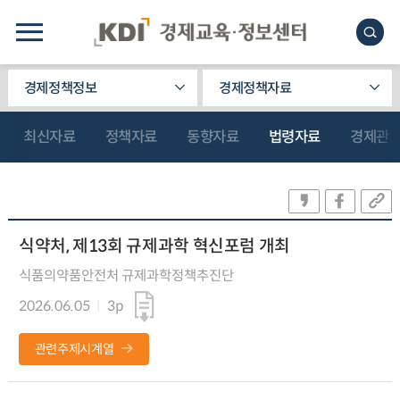
경제정책정보
경제정책자료
최신자료
정책자료
동향자료
법령자료
경제관
식약처, 제13회 규제과학 혁신포럼 개최
식품의약품안전처 규제과학정책추진단
2026.06.05
3p
관련주제시계열