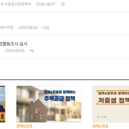
제국 지방공기업정책과
2026.08.07
7p
국제수지팀
2026.08.06
12p
기업활동조사 실시
과
2026.08.06
4p
경제e정표
경제e정표