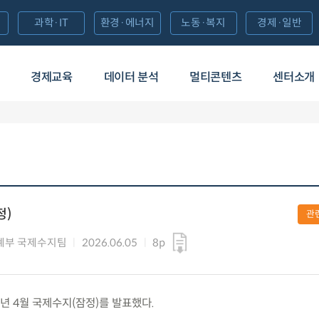
과학·IT
환경·에너지
노동·복지
경제·일반
경제교육
데이터 분석
멀티콘텐츠
센터소개
정)
관
계부 국제수지팀
2026.06.05
8p
026년 4월 국제수지(잠정)를 발표했다.