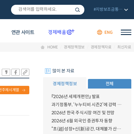
#지방보조금통합관리망
연관 사이트
ENG
HOME
경제정책정보
경제정책자료
최신자료
많이 본 자료
경제정책정보
전체
련주제시계열
『2026년 세제개편안』 발표
과기정통부, ‘누누티비 시즌2’에 강력 대응 의지 밝혀
2026년 한국 주식시장 여건 및 전망
2026년 6월 외국인 증권투자 동향
“초(超)성장+신(新)공간, 대체불가 산업강국”