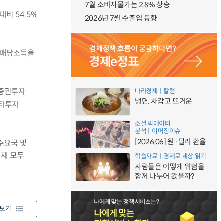
7월 소비자물가는 2.8% 상승
대비 54.5%
2026년 7월 수출입 동향
 배당소득을
 증권투자
나라경제ㅣ칼럼
냉면, 차갑고 뜨거운
기타투자
소셜 빅데이터
분석ㅣ이머징이슈
[2026.06] 원·달러 환율
주요국 및
비재 모두
학습자료ㅣ경제로 세상 읽기
사람들은 어떻게 위험을
함께 나누어 왔을까?
보기