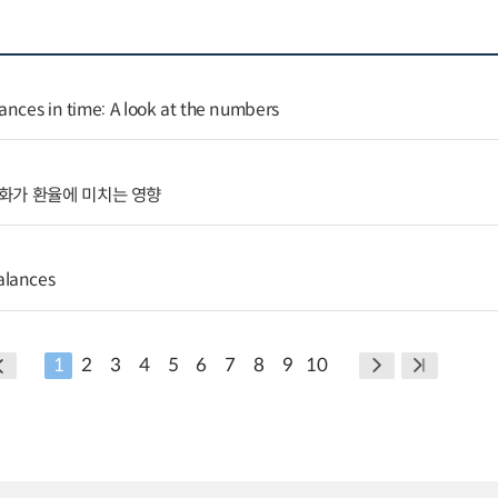
ances in time: A look at the numbers
화가 환율에 미치는 영향
alances
1
2
3
4
5
6
7
8
9
10