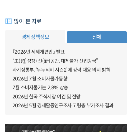
많이 본 자료
경제정책정보
전체
『2026년 세제개편안』 발표
“초(超)성장+신(新)공간, 대체불가 산업강국”
과기정통부, ‘누누티비 시즌2’에 강력 대응 의지 밝혀
2026년 7월 소비자물가동향
7월 소비자물가는 2.8% 상승
2026년 한국 주식시장 여건 및 전망
2026년 5월 경제활동인구조사 고령층 부가조사 결과