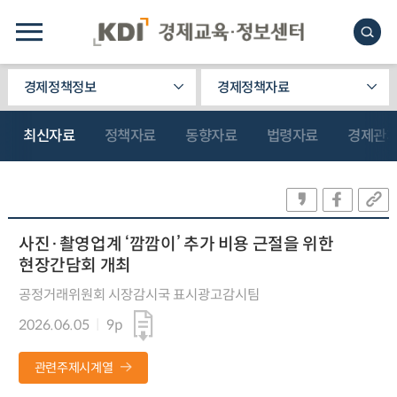
경제정책정보
경제정책자료
최신자료
정책자료
동향자료
법령자료
경제관
사진·촬영업계 ‘깜깜이’ 추가 비용 근절을 위한
현장간담회 개최
공정거래위원회 시장감시국 표시광고감시팀
2026.06.05
9p
관련주제시계열