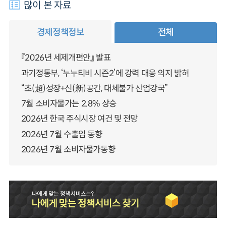
많이 본 자료
경제정책정보
전체
『2026년 세제개편안』 발표
과기정통부, ‘누누티비 시즌2’에 강력 대응 의지 밝혀
“초(超)성장+신(新)공간, 대체불가 산업강국”
7월 소비자물가는 2.8% 상승
2026년 한국 주식시장 여건 및 전망
2026년 7월 수출입 동향
2026년 7월 소비자물가동향