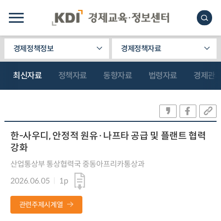
경제정책정보
경제정책자료
최신자료
정책자료
동향자료
법령자료
경제관
한-사우디, 안정적 원유·나프타 공급 및 플랜트 협력
강화
산업통상부 통상협력국 중동아프리카통상과
2026.06.05
1p
관련주제시계열