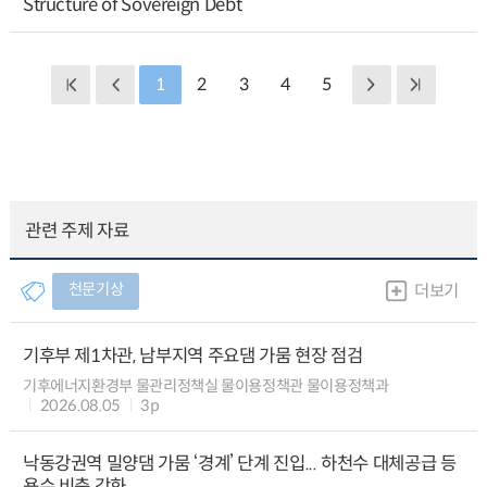
Structure of Sovereign Debt
1
2
3
4
5
관련 주제 자료
천문기상
더보기
기후부 제1차관, 남부지역 주요댐 가뭄 현장 점검
기후에너지환경부 물관리정책실 물이용정책관 물이용정책과
2026.08.05
3p
낙동강권역 밀양댐 가뭄 ‘경계’ 단계 진입... 하천수 대체공급 등
용수 비축 강화