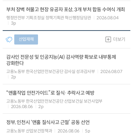
부처 장벽 허물고 현장 유공자 포상, 3개 부처 합동 수여식 개최
행정안전부 기획조정실 정책기획관 혁신행정담당관
2026.08.04
3p
산업재해
더보기
감사인 전문성 및 인공지능(AI) 감사역량 확보로 내부통제
강화한다
고용노동부 한국산업안전보건공단 감사실 성과감사부
2026.08.07
2p
“맨홀작업 안전가이드”로 질식·추락사고 예방
고용노동부 한국산업안전보건공단 산업보건실 보건사업부
2026.08.06
2p
정부, 인천시 ‘맨홀 질식사고 근절’ 공동 선언
고용노동부 산업보건정책과
2026.08.06
5p