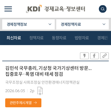
경제정책정보
경제정책자료
최신자료
정책자료
동향자료
법령자료
경제관
김민석 국무총리, 기상청 국가기상센터 방문...
집중호우·폭염 대비 태세 점검
국무조정실 사회조정실 안전환경에너지정책관실
2026.06.05
2p
관련주제시계열