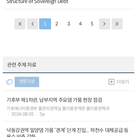
Structure of Sovereign Debt
1
2
3
4
5
관련 주제 자료
천문기상
더보기
기후부 제1차관, 남부지역 주요댐 가뭄 현장 점검
기후에너지환경부 물관리정책실 물이용정책관 물이용정책과
2026.08.05
3p
낙동강권역 밀양댐 가뭄 ‘경계’ 단계 진입... 하천수 대체공급 등
용수 비축 강화