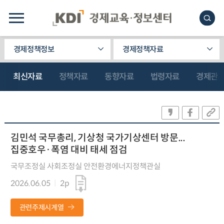
경제정책정보
경제정책자료
최신자료
정책자료
동향자료
법령자료
경제관
김민석 국무총리, 기상청 국가기상센터 방문...
집중호우·폭염 대비 태세 점검
국무조정실 사회조정실 안전환경에너지정책관실
2026.06.05
2p
관련주제시계열