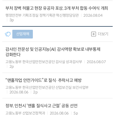
부처 장벽 허물고 현장 유공자 포상, 3개 부처 합동 수여식 개최
행정안전부 기획조정실 정책기획관 혁신행정담당관
2026.08.04
3p
산업재해
더보기
감사인 전문성 및 인공지능(AI) 감사역량 확보로 내부통제
강화한다
고용노동부 한국산업안전보건공단 감사실 성과감사부
2026.08.07
2p
“맨홀작업 안전가이드”로 질식·추락사고 예방
고용노동부 한국산업안전보건공단 산업보건실 보건사업부
2026.08.06
2p
정부, 인천시 ‘맨홀 질식사고 근절’ 공동 선언
고용노동부 산업보건정책과
2026.08.06
5p