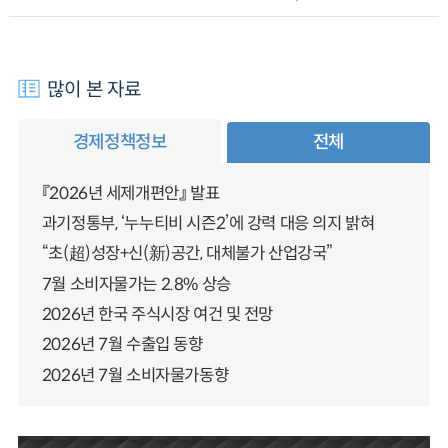
많이 본 자료
경제정책정보
전체
『2026년 세제개편안』 발표
과기정통부, ‘누누티비 시즌2’에 강력 대응 의지 밝혀
“초(超)성장+신(新)공간, 대체불가 산업강국”
7월 소비자물가는 2.8% 상승
2026년 한국 주식시장 여건 및 전망
2026년 7월 수출입 동향
2026년 7월 소비자물가동향