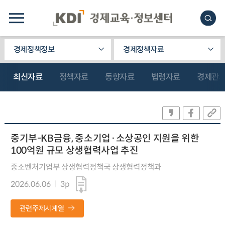
경제정책정보
경제정책자료
최신자료
정책자료
동향자료
법령자료
경제관
중기부-KB금융, 중소기업·소상공인 지원을 위한
100억원 규모 상생협력사업 추진
중소벤처기업부 상생협력정책국 상생협력정책과
2026.06.06
3p
관련주제시계열