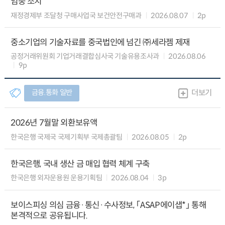
엄중 조치
재정경제부 조달청 구매사업국 보건안전구매과
2026.08.07
2p
중소기업의 기술자료를 중국법인에 넘긴 ㈜세라젬 제재
공정거래위원회 기업거래결합심사국 기술유용조사과
2026.08.06
9p
금융.통화 일반
더보기
2026년 7월말 외환보유액
한국은행 국제국 국제기획부 국제총괄팀
2026.08.05
2p
한국은행, 국내 생산 금 매입 협력 체계 구축
한국은행 외자운용원 운용기획팀
2026.08.04
3p
보이스피싱 의심 금융·통신·수사정보, 「ASAP에이샙*」 통해
본격적으로 공유됩니다.