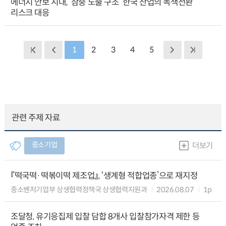
에너지 안보 시대, ‘삼중 노출 구조’ 한국 산업의 녹색전환
리스크 대응
1
2
3
4
5
관련 주제 자료
중소기업
더보기
『떡국떡·떡볶이떡 제조업』, ‘생계형 적합업종’으로 재지정
중소벤처기업부 상생협력정책국 상생협력지원과
2026.08.07
1p
조달청, 유기응집제 입찰 담합 8개사 입찰참가자격 제한 등