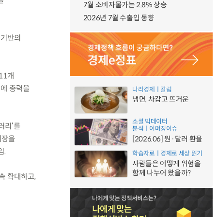
을
7월 소비자물가는 2.8% 상승
2026년 7월 수출입 동향
용 기반의
11개
성에 총력을
나라경제ㅣ칼럼
냉면, 차갑고 뜨거운
소셜 빅데이터
러리‘를
분석ㅣ이머징이슈
저장을
[2026.06] 원·달러 환율
임.
학습자료ㅣ경제로 세상 읽기
사람들은 어떻게 위험을
함께 나누어 왔을까?
속 확대하고,