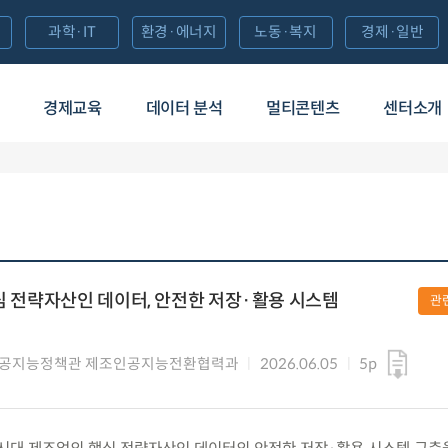
과학·IT
환경·에너지
노동·복지
경제·일반
경제교육
데이터 분석
멀티콘텐츠
센터소개
핵심 전략자산인 데이터, 안전한 저장·활용 시스템
관
인공지능정책관 제조인공지능전환협력과
2026.06.05
5p