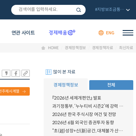
#지방보조금통합관리망
연관 사이트
ENG
HOME
경제정책정보
경제정책자료
최신자료
많이 본 자료
경제정책정보
전체
련주제시계열
『2026년 세제개편안』 발표
과기정통부, ‘누누티비 시즌2’에 강력 대응 의지 밝혀
2026년 한국 주식시장 여건 및 전망
2026년 6월 외국인 증권투자 동향
“초(超)성장+신(新)공간, 대체불가 산업강국”