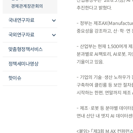
산업통상부는 ’26.6.5.(금
경제관계장관회의
추진한다고 밝혔다.
국내연구자료
- 정부는 제조AX(Manufactu
중요성을 강조하고, 산·학·연 
국외연구자료
- 산업부는 현재 1,500여개
맞춤형정책서비스
분과별로 AI팩토리, AI로봇,
기울이고 있음.
정책세미나영상
- 기업의 기술·생산 노하우가 
핫이슈
구축하여 클린룸 등 보안 절차를
시작하는 한편, 연말까지 제조
- 제조·로봇 등 분야별 데이터
연내 산단 내 엣지 AI 데이터
<붙임> 「제3회 M.AX 컨퍼런