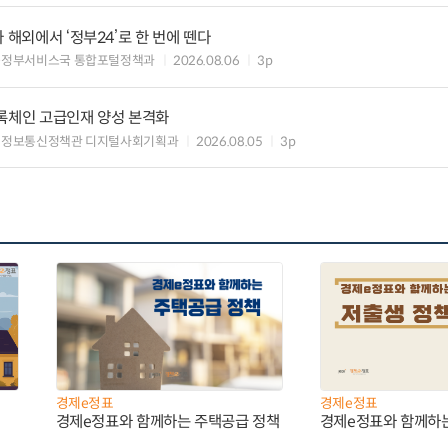
 해외에서 ‘정부24’로 한 번에 뗀다
능정부서비스국 통합포털정책과
2026.08.06
3p
블록체인 고급인재 양성 본격화
 정보통신정책관 디지털사회기획과
2026.08.05
3p
경제e정표
경제e정표
경제e정표와 함께하는 주택공급 정책
경제e정표와 함께하