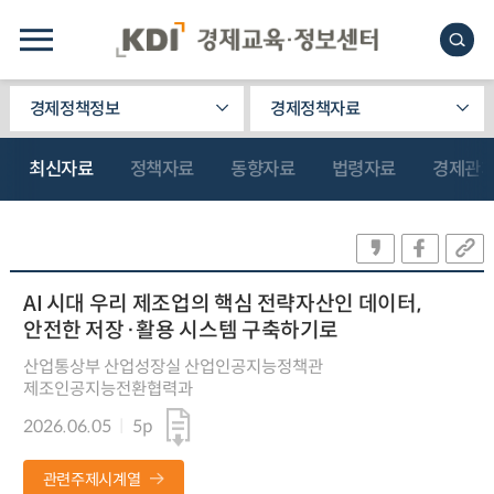
경제정책정보
경제정책자료
최신자료
정책자료
동향자료
법령자료
경제관
AI 시대 우리 제조업의 핵심 전략자산인 데이터,
안전한 저장·활용 시스템 구축하기로
산업통상부 산업성장실 산업인공지능정책관
제조인공지능전환협력과
2026.06.05
5p
관련주제시계열