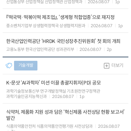
산업통상부 산업정책실 산업정책관 산업정책과
2026.08.07
1p
『떡국떡·떡볶이떡 제조업』, ‘생계형 적합업종’으로 재지정
중소벤처기업부 상생협력정책국 상생협력지원과
2026.08.07
1p
한국산업인력공단 ‘HRDK 국민성장추진위원회’ 첫 회의 개최
고용노동부 한국산업인력공단 성과관리부
2026.08.07
2p
기술개발
더보기
K-문샷 ‘AI과학자’ 미션 이끌 총괄지휘자(PD) 공모
과학기술정보통신부 연구개발정책실 기초원천연구정책관
과학기술인공지능혁신과
2026.08.07
1p
식약처, 제품화 지원 성과 담은 ‘혁신제품 사전상담 현황 보고서’
발간
식품의약품안전처 식품의약품안전평가원 사전상담과
2026.08.07