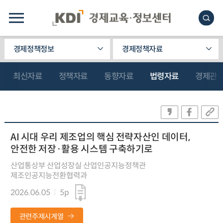
경제정책정보
경제정책자료
최신자료
정책자료
동향자료
법령자료
경제관
AI 시대 우리 제조업의 핵심 전략자산인 데이터,
안전한 저장·활용 시스템 구축하기로
산업통상부 산업성장실 산업인공지능정책관
제조인공지능전환협력과
2026.06.05
5p
관련주제시계열