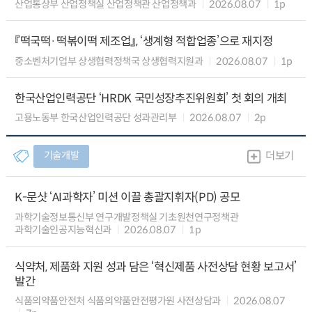
산업통상부 산업정책실 산업정책관 산업정책과
2026.08.07
1p
『떡국떡·떡볶이떡 제조업』, ‘생계형 적합업종’으로 재지정
중소벤처기업부 상생협력정책국 상생협력지원과
2026.08.07
1p
한국산업인력공단 ‘HRDK 국민성장추진위원회’ 첫 회의 개최
고용노동부 한국산업인력공단 성과관리부
2026.08.07
2p
기술개발
더보기
K-문샷 ‘AI과학자’ 미션 이끌 총괄지휘자(PD) 공모
과학기술정보통신부 연구개발정책실 기초원천연구정책관
과학기술인공지능혁신과
2026.08.07
1p
식약처, 제품화 지원 성과 담은 ‘혁신제품 사전상담 현황 보고서’
발간
식품의약품안전처 식품의약품안전평가원 사전상담과
2026.08.07