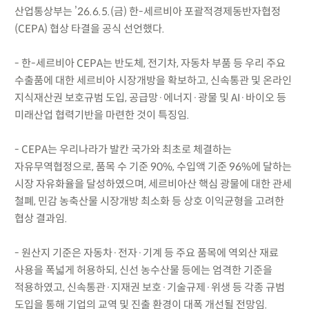
산업통상부는 ’26.6.5.(금) 한-세르비아 포괄적경제동반자협정
(CEPA) 협상 타결을 공식 선언했다.
- 한-세르비아 CEPA는 반도체, 전기차, 자동차 부품 등 우리 주요
수출품에 대한 세르비아 시장개방을 확보하고, 신속통관 및 온라인
지식재산권 보호규범 도입, 공급망·에너지·광물 및 AI·바이오 등
미래산업 협력기반을 마련한 것이 특징임.
- CEPA는 우리나라가 발칸 국가와 최초로 체결하는
자유무역협정으로, 품목 수 기준 90%, 수입액 기준 96%에 달하는
시장 자유화율을 달성하였으며, 세르비아산 핵심 광물에 대한 관세
철폐, 민감 농축산물 시장개방 최소화 등 상호 이익균형을 고려한
협상 결과임.
- 원산지 기준은 자동차·전자·기계 등 주요 품목에 역외산 재료
사용을 폭넓게 허용하되, 신선 농수산물 등에는 엄격한 기준을
적용하였고, 신속통관·지재권 보호·기술규제·위생 등 각종 규범
도입을 통해 기업의 교역 및 진출 환경이 대폭 개선될 전망임.