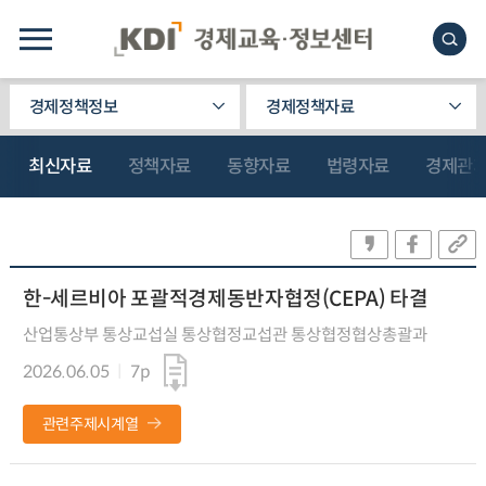
경제정책정보
경제정책자료
최신자료
정책자료
동향자료
법령자료
경제관
한-세르비아 포괄적경제동반자협정(CEPA) 타결
산업통상부 통상교섭실 통상협정교섭관 통상협정협상총괄과
2026.06.05
7p
관련주제시계열