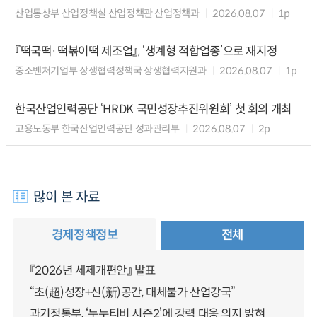
산업통상부 산업정책실 산업정책관 산업정책과
2026.08.07
1p
『떡국떡·떡볶이떡 제조업』, ‘생계형 적합업종’으로 재지정
중소벤처기업부 상생협력정책국 상생협력지원과
2026.08.07
1p
한국산업인력공단 ‘HRDK 국민성장추진위원회’ 첫 회의 개최
고용노동부 한국산업인력공단 성과관리부
2026.08.07
2p
많이 본 자료
경제정책정보
전체
『2026년 세제개편안』 발표
“초(超)성장+신(新)공간, 대체불가 산업강국”
과기정통부, ‘누누티비 시즌2’에 강력 대응 의지 밝혀