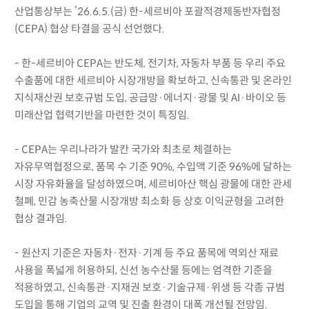
산업통상부는 ’26.6.5.(금) 한-세르비아 포괄적경제동반자협정
(CEPA) 협상 타결을 공식 선언했다.
- 한-세르비아 CEPA는 반도체, 전기차, 자동차 부품 등 우리 주요
수출품에 대한 세르비아 시장개방을 확보하고, 신속통관 및 온라인
지식재산권 보호규범 도입, 공급망·에너지·광물 및 AI·바이오 등
미래산업 협력기반을 마련한 것이 특징임.
- CEPA는 우리나라가 발칸 국가와 최초로 체결하는
자유무역협정으로, 품목 수 기준 90%, 수입액 기준 96%에 달하는
시장 자유화율을 달성하였으며, 세르비아산 핵심 광물에 대한 관세
철폐, 민감 농축산물 시장개방 최소화 등 상호 이익균형을 고려한
협상 결과임.
- 원산지 기준은 자동차·전자·기계 등 주요 품목에 역외산 재료
사용을 폭넓게 허용하되, 신선 농수산물 등에는 엄격한 기준을
적용하였고, 신속통관·지재권 보호·기술규제·위생 등 각종 규범
도입을 통해 기업의 교역 및 진출 환경이 대폭 개선될 전망임.