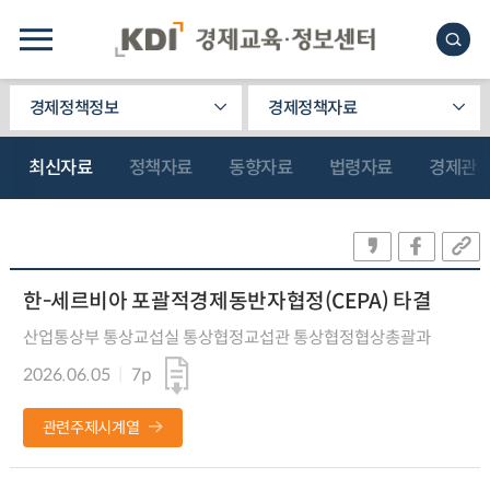
경제정책정보
경제정책자료
최신자료
정책자료
동향자료
법령자료
경제관
한-세르비아 포괄적경제동반자협정(CEPA) 타결
산업통상부 통상교섭실 통상협정교섭관 통상협정협상총괄과
2026.06.05
7p
관련주제시계열