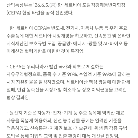
산업통상부는 ’26.6.5.(금) 한-세르비아 포괄적경제동반자협정
(CEPA) 협상 타결을 공식 선언했다.
- 한-세르비아 CEPA는 반도체, 전기차, 자동차 부품 등 우리 주요
수출품에 대한 세르비아 시장개방을 확보하고, 신속통관 및 온라인
지식재산권 보호규범 도입, 공급망·에너지·광물 및 AI·바이오 등
미래산업 협력기반을 마련한 것이 특징임.
- CEPA는 우리나라가 발칸 국가와 최초로 체결하는
자유무역협정으로, 품목 수 기준 90%, 수입액 기준 96%에 달하는
시장 자유화율을 달성하였으며, 세르비아산 핵심 광물에 대한 관세
철폐, 민감 농축산물 시장개방 최소화 등 상호 이익균형을 고려한
협상 결과임.
- 원산지 기준은 자동차·전자·기계 등 주요 품목에 역외산 재료
사용을 폭넓게 허용하되, 신선 농수산물 등에는 엄격한 기준을
적용하였고, 신속통관·지재권 보호·기술규제·위생 등 각종 규범
도입을 통해 기업의 교역 및 진출 환경이 대폭 개선될 전망임.