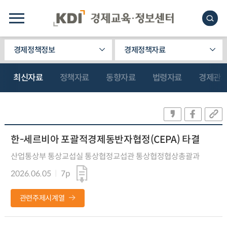
경제정책정보
경제정책자료
최신자료
정책자료
동향자료
법령자료
경제관
한-세르비아 포괄적경제동반자협정(CEPA) 타결
산업통상부 통상교섭실 통상협정교섭관 통상협정협상총괄과
2026.06.05
7p
관련주제시계열