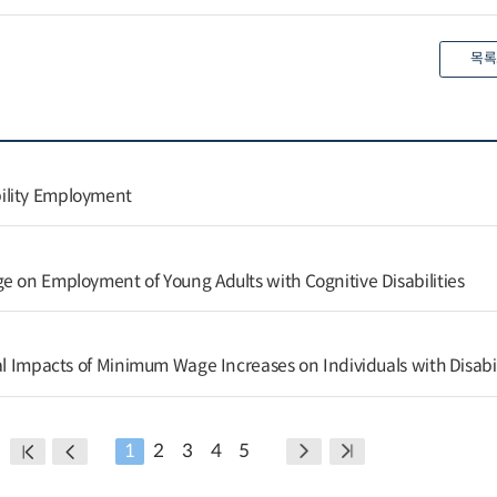
목록
ility Employment
e on Employment of Young Adults with Cognitive Disabilities
al Impacts of Minimum Wage Increases on Individuals with Disabil
1
2
3
4
5