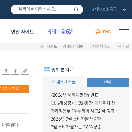
#지방보조금통합관리망
연관 사이트
ENG
HOME
경제정책정보
경제정책자료
최신자료
많이 본 자료
경제정책정보
전체
련주제시계열
『2026년 세제개편안』 발표
“초(超)성장+신(新)공간, 대체불가 산업강국”
과기정통부, ‘누누티비 시즌2’에 강력 대응 의지 밝혀
2026년 7월 소비자물가동향
 방문했다.
7월 소비자물가는 2.8% 상승