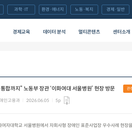
과학·IT
환경·에너지
노동·복지
경제·일반
경제교육
데이터 분석
멀티콘텐츠
센터소개
 통합까지” 노동부 장관 ‘이화여대 서울병원’ 현장 방문
관
장애인고용과
2026.06.05
5p
) 이화여자대학교 서울병원에서 자회사형 장애인 표준사업장 우수사례 현장을