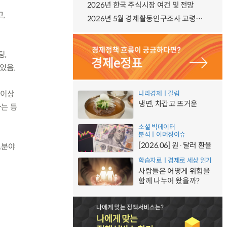
2026년 한국 주식시장 여건 및 전망
,
2026년 5월 경제활동인구조사 고령층 부가조사 결과
팅,
있음.
 이상
나라경제ㅣ칼럼
냉면, 차갑고 뜨거운
하는 등
소셜 빅데이터
분석ㅣ이머징이슈
[2026.06] 원·달러 환율
료분야
학습자료ㅣ경제로 세상 읽기
사람들은 어떻게 위험을
함께 나누어 왔을까?