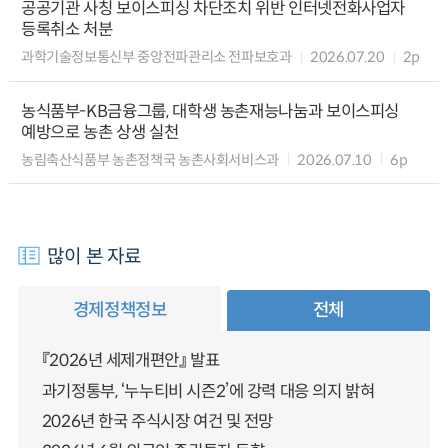
공공기관 사칭 보이스피싱 차단조치 위반 인터넷전화사업자
등록취소 처분
과학기술정보통신부 중앙전파관리소 전파보호과
2026.07.20
2p
농식품부-KB금융그룹, 대학생 농촌재능나눔과 보이스피싱
예방으로 농촌 상생 실천
농림축산식품부 농촌정책국 농촌사회서비스과
2026.07.10
6p
많이 본 자료
경제정책정보
전체
『2026년 세제개편안』 발표
과기정통부, ‘누누티비 시즌2’에 강력 대응 의지 밝혀
2026년 한국 주식시장 여건 및 전망