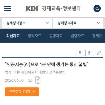
경제정책정보
경제정책자료
최신자료
정책자료
동향자료
법령자료
경제관
“인공지능(AI)으로 1분 만에 챙기는 통신 꿀팁”
방송미디어통신위원회 대변인 정책홍보팀
2026.06.05
3p
관련주제시계열