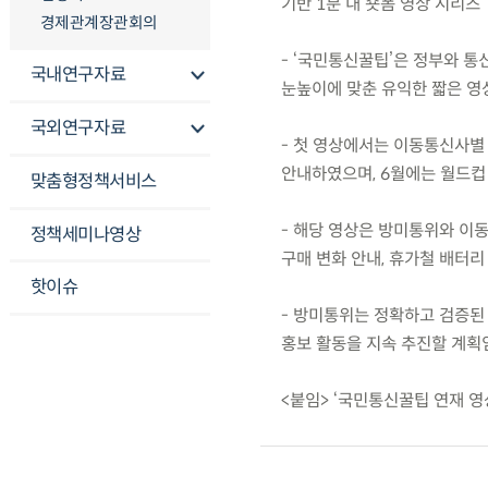
기반 1분 내 숏폼 영상 시리즈
경제관계장관회의
- ‘국민통신꿀팁’은 정부와 
국내연구자료
눈높이에 맞춘 유익한 짧은 영상
국외연구자료
- 첫 영상에서는 이동통신사별
안내하였으며, 6월에는 월드컵
맞춤형정책서비스
- 해당 영상은 방미통위와 이
정책세미나영상
구매 변화 안내, 휴가철 배터리
핫이슈
- 방미통위는 정확하고 검증된
홍보 활동을 지속 추진할 계획
<붙임> ‘국민통신꿀팁 연재 영