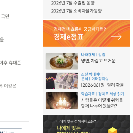
2026년 7월 수출입 동향
2026년 7월 소비자물가동향
 국민
법을
나라경제ㅣ칼럼
냉면, 차갑고 뜨거운
 이후 휴대폰
소셜 빅데이터
분석ㅣ이머징이슈
[2026.06] 원·달러 환율
록 이같은
학습자료ㅣ경제로 세상 읽기
사람들은 어떻게 위험을
함께 나누어 왔을까?