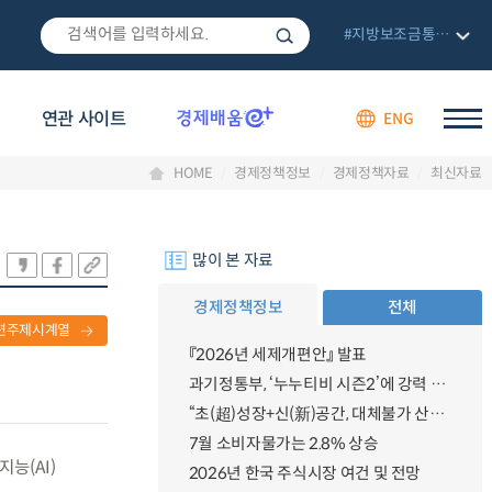
#지방보조금통합관리망
연관 사이트
ENG
HOME
경제정책정보
경제정책자료
최신자료
많이 본 자료
경제정책정보
전체
련주제시계열
『2026년 세제개편안』 발표
과기정통부, ‘누누티비 시즌2’에 강력 대응 의지 밝혀
“초(超)성장+신(新)공간, 대체불가 산업강국”
7월 소비자물가는 2.8% 상승
능(AI)
2026년 한국 주식시장 여건 및 전망