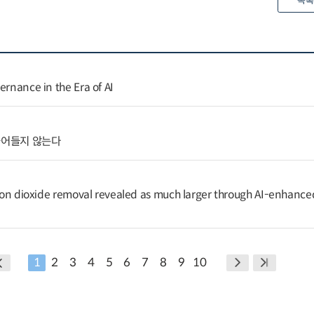
목록
ernance in the Era of AI
줄어들지 않는다
arbon dioxide removal revealed as much larger through AI-enhance
1
2
3
4
5
6
7
8
9
10