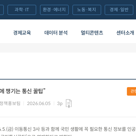
과학·IT
환경·에너지
노동·복지
경제·일반
경제교육
데이터 분석
멀티콘텐츠
센터소개
만에 챙기는 통신 꿀팁”
관
 정책홍보팀
2026.06.05
3p
5.(금) 이동통신 3사 등과 함께 국민 생활에 꼭 필요한 통신 정보를 인공지