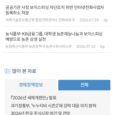
공공기관 사칭 보이스피싱 차단조치 위반 인터넷전화사업자
등록취소 처분
과학기술정보통신부 중앙전파관리소 전파보호과
2026.07.20
2p
농식품부-KB금융그룹, 대학생 농촌재능나눔과 보이스피싱
예방으로 농촌 상생 실천
농림축산식품부 농촌정책국 농촌사회서비스과
2026.07.10
6p
많이 본 자료
경제정책정보
전체
『2026년 세제개편안』 발표
과기정통부, ‘누누티비 시즌2’에 강력 대응 의지 밝혀
2026년 한국 주식시장 여건 및 전망