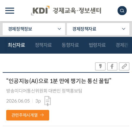
경제정책정보
경제정책자료
최신자료
정책자료
동향자료
법령자료
경제관
“인공지능(AI)으로 1분 만에 챙기는 통신 꿀팁”
방송미디어통신위원회 대변인 정책홍보팀
2026.06.05
3p
관련주제시계열