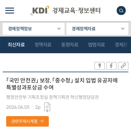
경제정책정보
경제정책자료
최신자료
정책자료
동향자료
법령자료
경제관
「국민 안전권」 보장, 「중수청」 설치 입법 유공자에
특별성과포상금 수여
행정안전부 기획조정실 정책기획관 혁신행정담당관
2026.06.05
2p
관련주제시계열