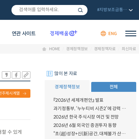
#지방보조금통합관리망
연관 사이트
ENG
HOME
경제정책정보
경제정책자료
최신자료
많이 본 자료
경제정책정보
전체
련주제시계열
『2026년 세제개편안』 발표
과기정통부, ‘누누티비 시즌2’에 강력 대응 의지 밝혀
2026년 한국 주식시장 여건 및 전망
2026년 6월 외국인 증권투자 동향
용할 수 있게
“초(超)성장+신(新)공간, 대체불가 산업강국”