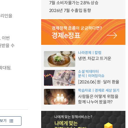
7월 소비자물가는 2.8% 상승
2026년 7월 수출입 동향
대리인을
 이번
원받을 수
나라경제ㅣ칼럼
냉면, 차갑고 뜨거운
확대됨.
소셜 빅데이터
분석ㅣ이머징이슈
[2026.06] 원·달러 환율
학습자료ㅣ경제로 세상 읽기
사람들은 어떻게 위험을
함께 나누어 왔을까?
보기