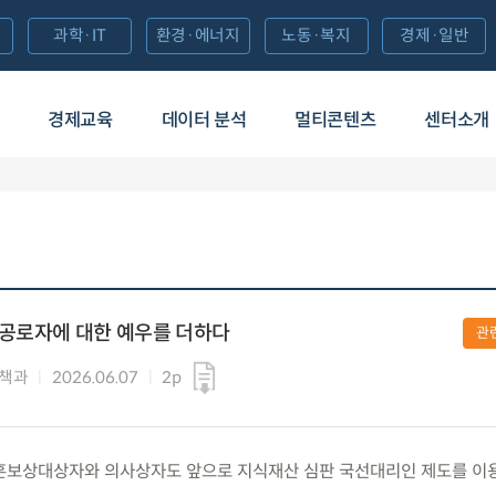
과학·IT
환경·에너지
노동·복지
경제·일반
경제교육
데이터 분석
멀티콘텐츠
센터소개
·공로자에 대한 예우를 더하다
관
정책과
2026.06.07
2p
) 보훈보상대상자와 의사상자도 앞으로 지식재산 심판 국선대리인 제도를 이