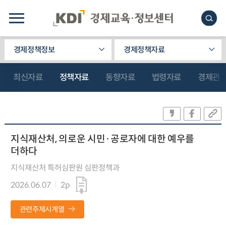
경제정책정보
경제정책자료
최신자료
정책자료
동향자료
법령자료
경제관
지식재산처, 의로운 시민·공로자에 대한 예우를
더하다
지식재산처 특허심판원 심판정책과
2026.06.07
2p
관련주제시계열