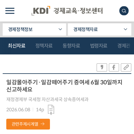
경제정책정보
경제정책자료
최신자료
정책자료
동향자료
법령자료
경제관
일감몰아주기·일감떼어주기 증여세 6월 30일까지
신고하세요
재정경제부 국세청 자산과세국 상속증여세과
2026.06.08
14p
관련주제시계열