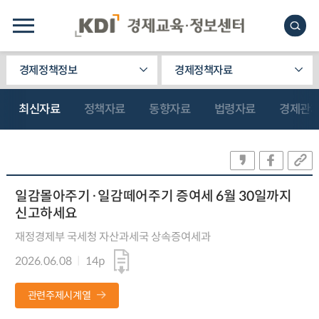
경제정책정보
경제정책자료
최신자료
정책자료
동향자료
법령자료
경제관
일감몰아주기·일감떼어주기 증여세 6월 30일까지
신고하세요
재정경제부 국세청 자산과세국 상속증여세과
2026.06.08
14p
관련주제시계열