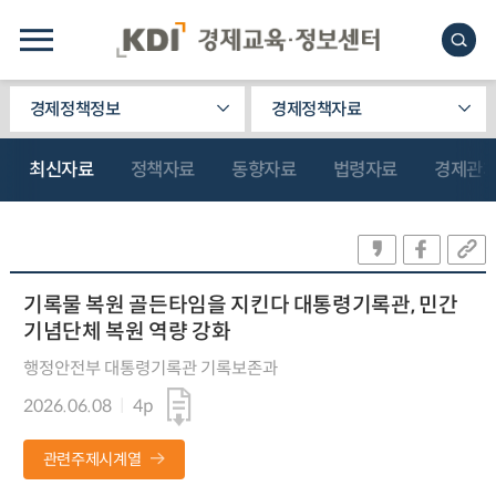
경제정책정보
경제정책자료
최신자료
정책자료
동향자료
법령자료
경제관
기록물 복원 골든타임을 지킨다 대통령기록관, 민간
기념단체 복원 역량 강화
행정안전부 대통령기록관 기록보존과
2026.06.08
4p
관련주제시계열